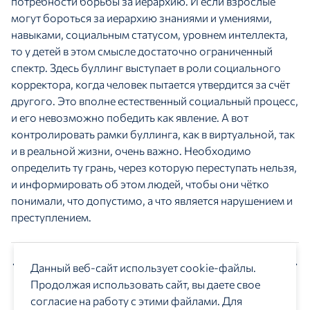
потребности борьбы за иерархию. И если взрослые
могут бороться за иерархию знаниями и умениями,
навыками, социальным статусом, уровнем интеллекта,
то у детей в этом смысле достаточно ограниченный
спектр. Здесь буллинг выступает в роли социального
корректора, когда человек пытается утвердится за счёт
другого. Это вполне естественный социальный процесс,
и его невозможно победить как явление. А вот
контролировать рамки буллинга, как в виртуальной, так
и в реальной жизни, очень важно. Необходимо
определить ту грань, через которую переступать нельзя,
и информировать об этом людей, чтобы они чётко
понимали, что допустимо, а что является нарушением и
преступлением.
Предыдущий материал
Следующий материал
Данный веб-сайт использует cookie-файлы.
Продолжая использовать сайт, вы даете свое
согласие на работу с этими файлами. Для