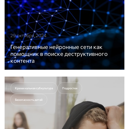
29 октября, 2024
Генеративные нейронные сети как
помощник в поиске деструктивного
контента
В АНО «ЦИСМ» компетенции в сфере машинного
обучения применяются для разработки моделей –
помощников в поиске и классификации контента.
Криминальная субкультура
Подростки
Перейти к статье
Безопасность детей