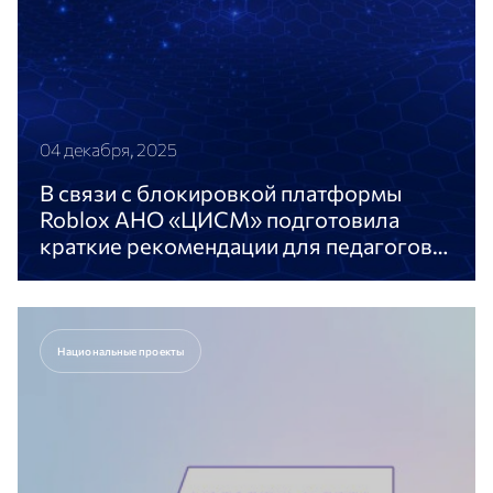
04 декабря, 2025
В связи с блокировкой платформы
Roblox АНО «ЦИСМ» подготовила
краткие рекомендации для педагогов
общеобразовательных организаций по
В связи с блокировкой платформы Roblox АНО
поддержке детей в период изменений
«ЦИСМ» подготовила краткие рекомендации для
цифровой среды
педагогов общеобразовательных организаций
Национальные проекты
Перейти к статье