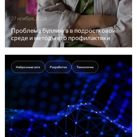
27 ноября, 2024
Проблема буллинга в подростковой
среде и методы его профилактики
Проблема межличностных взаимоотношений
особенно остра для подростков. О том, что такое
буллинг и как его предотвратить, читайте в статье.
Нейронные сети
Разработка
Технологии
Перейти к статье