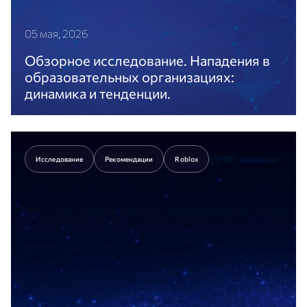
05 мая, 2026
Обзорное исследование. Нападения в
образовательных организациях:
динамика и тенденции.
В исследовании проанализированы поведенческие
сценарии и источники подражания
последователей экстремистского движения
«Колумбайн».
PDF-вложение
Исследование
Рекомендации
Roblox
Перейти к статье