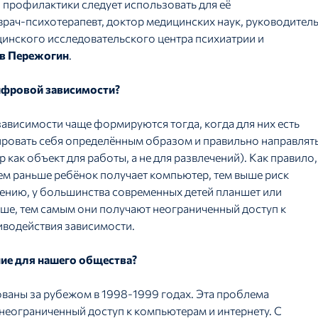
 профилактики следует использовать для её
врач-психотерапевт, доктор медицинских наук, руководител
инского исследовательского центра психиатрии и
в Пережогин
.
ифровой зависимости?
зависимости чаще формируются тогда, когда для них есть
ировать себя определённым образом и правильно направлят
ак объект для работы, а не для развлечений). Как правило,
ем раньше ребёнок получает компьютер, тем выше риск
ению, у большинства современных детей планшет или
ьше, тем самым они получают неограниченный доступ к
иводействия зависимости.
ние для нашего общества?
ваны за рубежом в 1998-1999 годах. Эта проблема
 неограниченный доступ к компьютерам и интернету. С