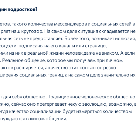
ции подростков?
етов, такого количества мессенджеров и социальных сетей в
ряет наш кругозор. На самом деле ситуация складывается не
ьная сеть не предоставляет. Более того, возникает иллюзия,
 соцсети, подписаны на его каналы или страницы,
гими из них в реальной жизни человек даже не знаком. А если
я. Реальное общение, которое мы получаем при личном
ктов расширяется, а качество этих контактов резко
ирения социальных границ, а на самом деле значительно их
вит для себя общество. Традиционное человеческое общество
жно, сейчас оно претерпевает некую эволюцию, возможно, 
гда качество социализации будет измеряться количеством
ё нуждаются в живом общении.