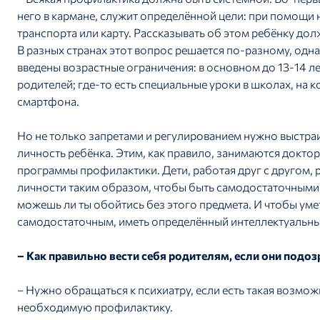
него в кармане, служит определённой цели: при помощи 
транспорта или карту. Рассказывать об этом ребёнку долж
В разных странах этот вопрос решается по-разному, одна
введены возрастные ограничения: в основном до 13-14 л
родителей; где-то есть специальные уроки в школах, на 
смартфона.
Но не только запретами и регулированием нужно выстра
личность ребёнка. Этим, как правило, занимаются докто
программы профилактики. Дети, работая друг с другом, 
личности таким образом, чтобы быть самодостаточными.
можешь ли ты обойтись без этого предмета. И чтобы уме
самодостаточным, иметь определённый интеллектуальны
– Как правильно вести себя родителям, если они подоз
– Нужно обращаться к психиатру, если есть такая возм
необходимую профилактику.