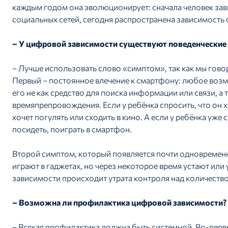
каждым годом она эволюционирует: сначала человек зави
социальных сетей, сегодня распространена зависимость
– У цифровой зависимости существуют поведенческие
– Лучше использовать слово «симптом», так как мы гов
Первый – постоянное влечение к смартфону: любое возм
его не как средство для поиска информации или связи, а
времяпрепровождения. Если у ребёнка спросить, что он хо
хочет погулять или сходить в кино. А если у ребёнка уж
посидеть, поиграть в смартфон.
Второй симптом, который появляется почти одновременно
играют в гаджетах, но через некоторое время устают ил
зависимости происходит утрата контроля над количество
– Возможна ли профилактика цифровой зависимости?
– Всякая профилактика должна быть системной. Во-первы