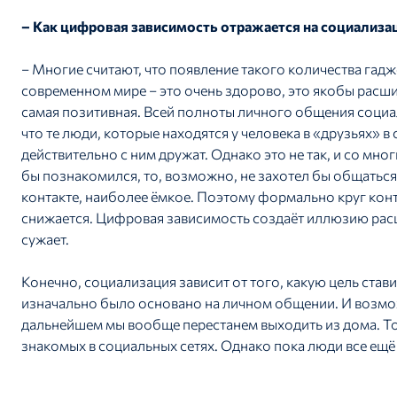
– Как цифровая зависимость отражается на социализа
– Многие считают, что появление такого количества гадж
современном мире – это очень здорово, это якобы расши
самая позитивная. Всей полноты личного общения социал
что те люди, которые находятся у человека в «друзьях» в
действительно с ним дружат. Однако это не так, и со мно
бы познакомился, то, возможно, не захотел бы общатьс
контакте, наиболее ёмкое. Поэтому формально круг конта
снижается. Цифровая зависимость создаёт иллюзию расш
сужает.
Конечно, социализация зависит от того, какую цель ста
изначально было основано на личном общении. И возмо
дальнейшем мы вообще перестанем выходить из дома. То
знакомых в социальных сетях. Однако пока люди все ещ