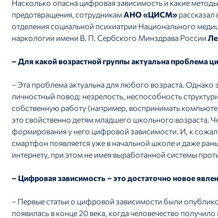
Насколько опасна цифровая зависимость и какие методы
предотвращения, сотрудникам
АНО «ЦИСМ»
рассказал 
отделения социальной психиатрии Национального медиц
наркологии имени В. П. Сербского Минздрава России
Ле
– Для какой возрастной группы актуальна проблема ц
– Эта проблема актуальна для любого возраста. Однако 
личностный повод: незрелость, неспособность структур
собственную работу (например, воспринимать компьютер к
это свойственно детям младшего школьного возраста. Ч
формирования у него цифровой зависимости. И, к сожал
смартфон появляется уже в начальной школе и даже ран
интернету, при этом не имея выработанной системы прот
– Цифровая зависимость – это достаточно новое явле
– Первые статьи о цифровой зависимости были опублико
появилась в конце 20 века, когда человечество получило