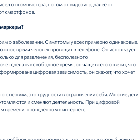
сел от компьютера, потом от видеоигр, далее от
 от смартфонов.
 маркеры?
орим о заболевании. Симптомы у всех примерно одинаковые.
ожное время человек проводит в телефоне. Он использует
 только для развлечения, бесполезного
чет сделать в свободное время, он чаще всего ответит, что
е сформирована цифровая зависимость, он скажет, что хочет
 с первым, это трудности в ограничении себя. Многие дети
и утомляются и сменяют деятельность. При цифровой
м времени, проведённом в интернете.
х, ребёнок должен понимать, что гаджет, который лежит у