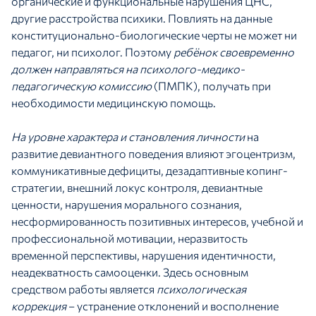
органические и функциональные нарушения ЦНС,
другие расстройства психики. Повлиять на данные
конституционально-биологические черты не может ни
педагог, ни психолог. Поэтому
ребёнок своевременно
должен направляться на психолого-медико-
педагогическую комиссию
(ПМПК), получать при
необходимости медицинскую помощь.
На уровне характера и становления личности
на
развитие девиантного поведения влияют эгоцентризм,
коммуникативные дефициты, дезадаптивные копинг-
стратегии, внешний локус контроля, девиантные
ценности, нарушения морального сознания,
несформированность позитивных интересов, учебной и
профессиональной мотивации, неразвитость
временной перспективы, нарушения идентичности,
неадекватность самооценки. Здесь основным
средством работы является
психологическая
коррекция
– устранение отклонений и восполнение