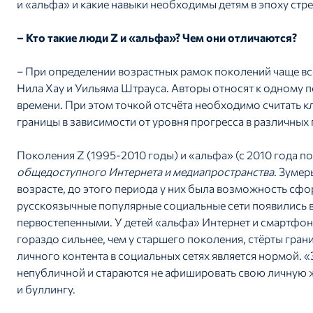
и «альфа» и какие навыки необходимы детям в эпоху стр
– Кто такие люди Z и «альфа»? Чем они отличаются?
– При определении возрастных рамок поколений чаще вс
Нила Хау и Уильяма Штрауса. Авторы относят к одному
времени. При этом точкой отсчёта необходимо считать 
границы в зависимости от уровня прогресса в различных 
Поколения Z (1995-2010 годы) и «альфа» (с 2010 года п
общедоступного Интернета и медиапространства
. Зуме
возрасте, до этого периода у них была возможность сфо
русскоязычные популярные социальные сети появились в 
первостепенными. У детей «альфа» Интернет и смартфон
гораздо сильнее, чем у старшего поколения, стёрты гра
личного контента в социальных сетях является нормой.
непубличной и стараются не афишировать свою личную 
и буллингу.