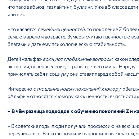
что такое абьюз, газлайтинг, буллинг. Уже в 5 классе д
или нет.
Что касается
семейных ценностей
, то поколение Z более
семью в зрелом возрасте. Зумеры считают ценностью во
благами и дать ему психологическую стабильность.
Детей «альфа»
волнуют глобальные вопросы
: какой сле
экология, перенаселение, страны третьего мира. Наряд
причислять себя к социуму они ставят перед собой масш
Интересно
отношение новых поколений к юмору
. «Зеты
«Альфы» относятся к юмору как к ценности, в частности
– В чём разница подходов к обучению поколений Z и «
– В советские годы люди получали профессию на всю жи
переучиваться. В школе появились профильные классы, 