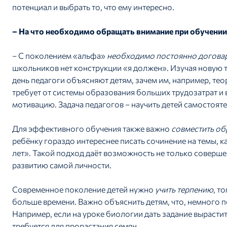
потенциал и выбрать то, что ему интересно.
– На что необходимо обращать внимание при обучении
– С поколением «альфа»
необходимо постоянно догова
школьников нет конструкции «я должен». Изучая новую т
день педагоги объясняют детям, зачем им, например, те
требует от системы образования больших трудозатрат и
мотивацию. Задача педагогов – научить детей самостояте
Для эффективного обучения также важно
совместить об
ребёнку гораздо интереснее писать сочинение на темы, к
лет». Такой подход даёт возможность не только соверше
развитию самой личности.
Современное поколение детей нужно
учить терпению
, т
больше времени. Важно объяснить детям, что, немного 
Например, если на уроке биологии дать задание вырасти
требуется для прорастания семян.