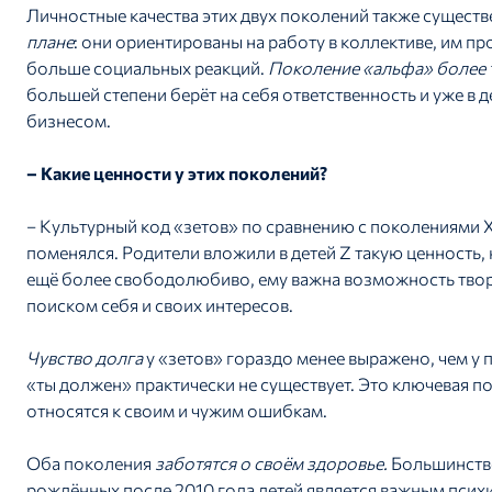
Личностные качества этих двух поколений также сущест
плане
: они ориентированы на работу в коллективе, им 
больше социальных реакций.
Поколение «альфа» более 
большей степени берёт на себя ответственность и уже в 
бизнесом.
– Какие ценности у этих поколений?
– Культурный код «зетов» по сравнению с поколениями X
поменялся. Родители вложили в детей Z такую ценность,
ещё более свободолюбиво, ему важна возможность твор
поиском себя и своих интересов.
Чувство долга
у «зетов» гораздо менее выражено, чем у
«ты должен» практически не существует. Это ключевая п
относятся к своим и чужим ошибкам.
Оба поколения
заботятся о своём здоровье.
Большинство
рождённых после 2010 года детей является важным псих