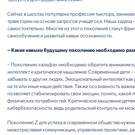
Сейчас в школах популярна профессия тьютора, заним
траектории на основе запросов учащегося. Наша задача 
самостоятельно
. Многие из этого поколения станут фр
самообучение и развитый навык осознанности.
– Какие навыки будущему поколению необходимо раз
– Поколению «альфа» необходимо обратить внимание на
интеллект и критическое мышление
. Современные дети –
забывать о других людях. Эмоциональный интеллект как р
на те или иные наши действия. Также осознанность важн
позволяет стабилизировать свои эмоции, понять, какой 
физических потребностей. Критическое мышление детям
кибербезопасности, ведь родительский контроль не може
Поколению Z для успеха в современном обществе нужн
межотраслевая коммуникация, управление проектами, ра