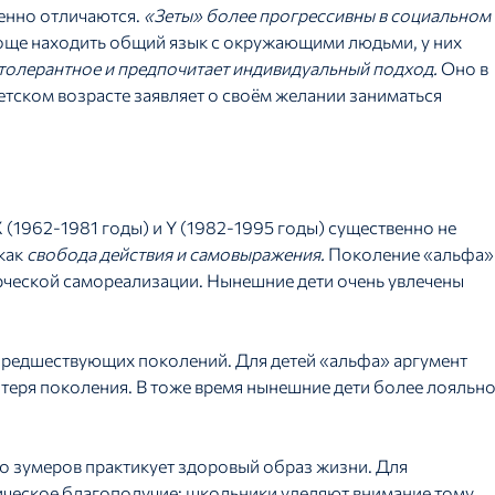
венно отличаются.
«Зеты» более прогрессивны в социальном
проще находить общий язык с окружающими людьми, у них
толерантное и предпочитает индивидуальный подход.
Оно в
детском возрасте заявляет о своём желании заниматься
 (1962-1981 годы) и Y (1982-1995 годы) существенно не
 как
свобода действия и самовыражения.
Поколение «альфа»
ческой самореализации. Нынешние дети очень увлечены
 предшествующих поколений. Для детей «альфа» аргумент
отеря поколения. В тоже время нынешние дети более лояльн
 зумеров практикует здоровый образ жизни. Для
ическое благополучие: школьники уделяют внимание тому,