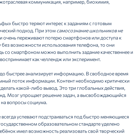
ежотраслевая коммуникация, например, биохимия,
ьфы» быстро теряют интерес к заданиям с готовым
ческий подход. При этом
самосознание школьников не
и очень переживают потерю смартфонов или доступа к
у без возможности использования телефона, то они
дь со смартфоном можно выполнить задание качественнее и
 воспринимает как челлендж или эксперимент.
до быстрее анализирует информацию. В свободное время
ромный поток информации. Контент необходимо критически
 сделать какой-либо вывод. Это три глобальных действия,
унд. Мозг упрощает решение задач, а высвобождающийся
 на вопросы социума.
е всегда успевают подстраиваться под быстро меняющиеся
государственном образовательном стандарте уделено
ребёнок имел возможность реализовать свой творческий