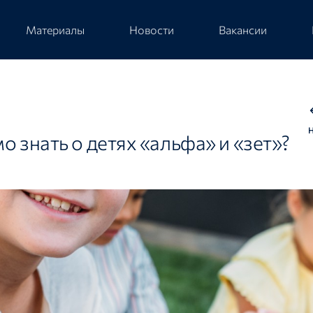
Материалы
Новости
Вакансии
 знать о детях «альфа» и «зет»?