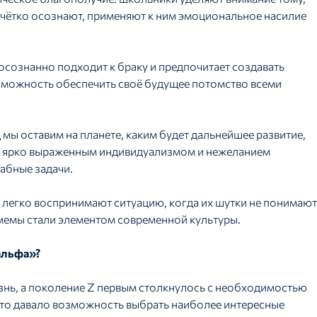
ети чётко осознают, применяют к ним эмоциональное насилие
 осознанно подходит к браку и предпочитает создавать
зможность обеспечить своё будущее потомство всеми
д мы оставим на планете, каким будет дальнейшее развитие,
у с ярко выраженным индивидуализмом и нежеланием
табные задачи.
» легко воспринимают ситуацию, когда их шутки не понимают
 мемы стали элементом современной культуры.
альфа»?
знь, а поколение Z первым столкнулось с необходимостью
что давало возможность выбрать наиболее интересные