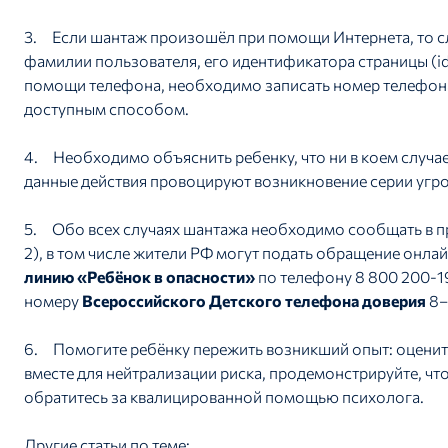
3. Если шантаж произошёл при помощи Интернета, то сл
фамилии пользователя, его идентификатора страницы (id
помощи телефона, необходимо записать номер телефон
доступным способом.
4. Необходимо объяснить ребенку, что ни в коем случае
данные действия провоцируют возникновение серии угро
5. Обо всех случаях шантажа необходимо сообщать в п
2), в том числе жители РФ могут подать обращение онлай
линию «Ребёнок в опасности»
по телефону 8 800 200-19
номеру
Всероссийского Детского телефона доверия
8–
6. Помогите ребёнку пережить возникший опыт: оцените
вместе для нейтрализации риска, продемонстрируйте, чт
обратитесь за квалицированной помощью психолога.
Другие статьи по теме: