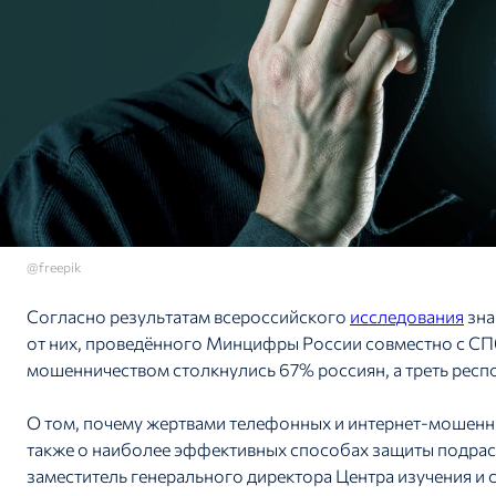
@freepik
Согласно результатам всероссийского
исследования
зна
от них, проведённого Минцифры России совместно с СП
мошенничеством столкнулись 67% россиян, а треть рес
О том, почему жертвами телефонных и интернет-мошенник
также о наиболее эффективных способах защиты подра
заместитель генерального директора Центра изучения и