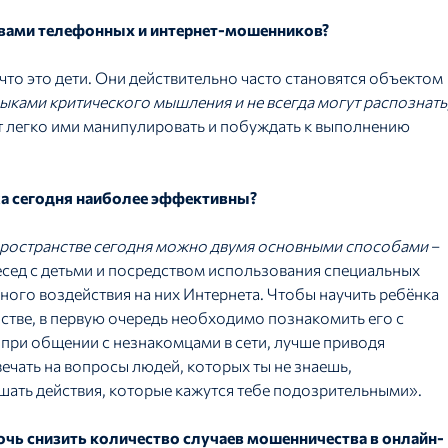
твами телефонных и интернет-мошенников?
 что это дети. Они действительно часто становятся объектом
ыками критического мышления и не всегда могут
распознать
ет легко ими манипулировать и побуждать к выполнению
жа сегодня наиболее эффективны?
пространстве сегодня можно двумя основными способами
–
есед с детьми и посредством использования специальных
ого воздействия на них Интернета. Чтобы научить ребёнка
тве, в первую очередь необходимо познакомить его с
 при общении с незнакомцами в сети, лучше приводя
твечать на вопросы людей, которых ты не знаешь,
ршать действия, которые кажутся тебе подозрительными».
чь снизить количество случаев мошенничества в онлайн-