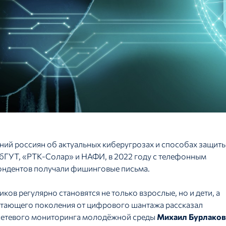
ний россиян об актуальных киберугрозах и способах защит
бГУТ, «РТК-Солар» и НАФИ, в 2022 году с телефонным
пондентов получали фишинговые письма.
ов регулярно становятся не только взрослые, но и дети, а
стающего поколения от цифрового шантажа рассказал
 сетевого мониторинга молодёжной среды
Михаил Бурлаков