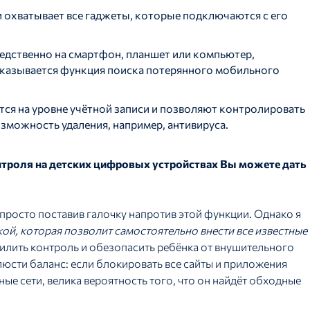
и охватывает все гаджеты, которые подключаются с его
едственно на смартфон, планшет или компьютер,
оказывается функция поиска потерянного мобильного
ся на уровне учётной записи и позволяют контролировать
озможность удаления, например, антивируса.
нтроля на детских цифровых устройствах Вы можете дать
просто поставив галочку напротив этой функции. Однако я
ой, которая позволит самостоятельно внести все известные
силить контроль и обезопасить ребёнка от внушительного
сти баланс: если блокировать все сайты и приложения
ые сети, велика вероятность того, что он найдёт обходные