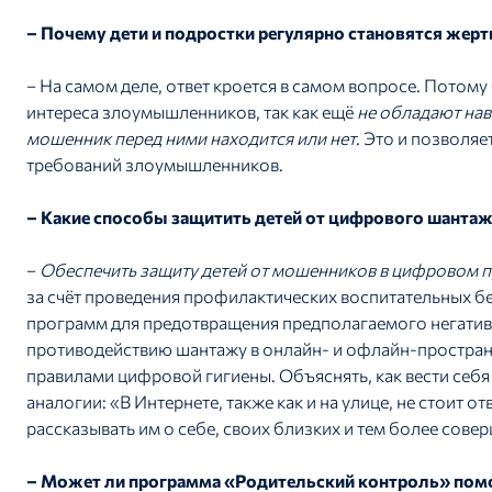
– Почему дети и подростки регулярно становятся жер
– На самом деле, ответ кроется в самом вопросе. Потому
интереса злоумышленников, так как ещё
не
обладают нав
мошенник перед ними находится или нет
. Это и позволя
требований злоумышленников.
– Какие способы защитить детей от цифрового шанта
–
Обеспечить защиту детей от мошенников в цифровом 
за счёт проведения профилактических воспитательных б
программ для предотвращения предполагаемого негативн
противодействию шантажу в онлайн- и офлайн-пространс
правилами цифровой гигиены. Объяснять, как вести себя
аналогии: «В Интернете, также как и на улице, не стоит о
рассказывать им о себе, своих близких и тем более сове
– Может ли программа «Родительский контроль» помо