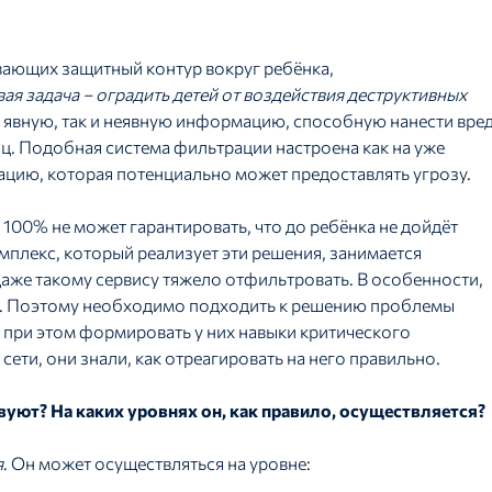
вающих защитный контур вокруг ребёнка,
я задача – оградить детей от воздействия деструктивных
ак явную, так и неявную информацию, способную нанести вре
ц. Подобная система фильтрации настроена как на уже
цию, которая потенциально может предоставлять угрозу.
 100% не может гарантировать, что до ребёнка не дойдёт
плекс, который реализует эти решения, занимается
даже такому сервису тяжело отфильтровать. В особенности,
х. Поэтому необходимо подходить к решению проблемы
и при этом формировать у них навыки критического
ети, они знали, как отреагировать на него правильно.
уют? На каких уровнях он, как правило, осуществляется?
я
. Он может осуществляться на уровне: