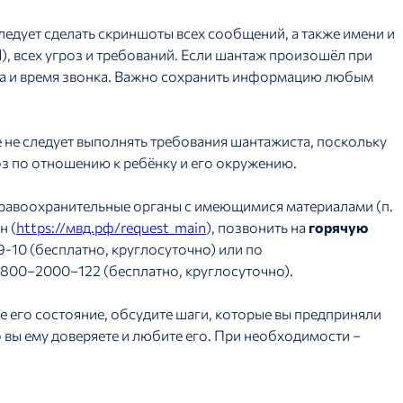
едует сделать скриншоты всех сообщений, а также имени и
), всех угроз и требований. Если шантаж произошёл при
а и время звонка. Важно сохранить информацию любым
 не следует выполнять требования шантажиста, поскольку
з по отношению к ребёнку и его окружению.
равоохранительные органы с имеющимися материалами (п.
н (
https://мвд.рф/request_main
), позвонить на
горячую
-10 (бесплатно, круглосуточно) или по
800–2000–122 (бесплатно, круглосуточно).
 его состояние, обсудите шаги, которые вы предприняли
о вы ему доверяете и любите его. При необходимости –