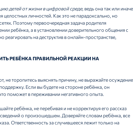
ию детей от жизни в цифровой среде
, ведь она так или иначе
я целостных личностей. Как это не парадоксально, но
сетях. Поэтому первоочередная задача родителя
чении ребёнка, а в установлении доверительного общения с
о реагировать на деструктив в онлайн-пространстве,
ИТЬ РЕБЁНКА ПРАВИЛЬНОЙ РЕАКЦИИ НА
, не торопитесь выяснять причину, не выражайте осуждение
 поддержку. Если вы будете на стороне ребёнка, он
 что поможет в переживании негативного опыта.
айте ребёнка, не перебивая и не корректируя его рассказ
сведений о произошедшем. Доверяйте словам ребёнка, все
аза. Ответственность за случившееся лежит только на