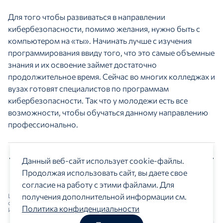
Для того чтобы развиваться в направлении
кибербезопасности, помимо желания, нужно быть с
компьютером на «ты». Начинать лучше с изучения
программирования ввиду того, что это самые объемные
знания и их освоение займет достаточно
продолжительное время. Сейчас во многих колледжах и
вузах готовят специалистов по программам
кибербезопасности. Так что у молодежи есть все
возможности, чтобы обучаться данному направлению
профессионально.
Предыдущий материал
Следующий материал
Данный веб-сайт использует cookie-файлы.
Продолжая использовать сайт, вы даете свое
согласие на работу с этими файлами. Для
получения дополнительной информации см.
Центр изучения и сетевого мониторинга молодежной
среды © 2018 - 2026
Политика конфиденциальности
ИНН: 9709037529