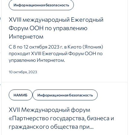
Информационная безопасность
а
XVIII международный Ежегодный
Форум OOH по управлению
Интернетом
С 8 по 12 октября 2023 г. в Киото (Япония)
проходит XVIII Ежегодный Форум OOH по
управлению Интернетом.
10 октября, 2023
НАМИБ
Информационная безопасность
XVII Международный форум
«Партнерство государства, бизнеса и
гражданского общества при
обеспечении международной