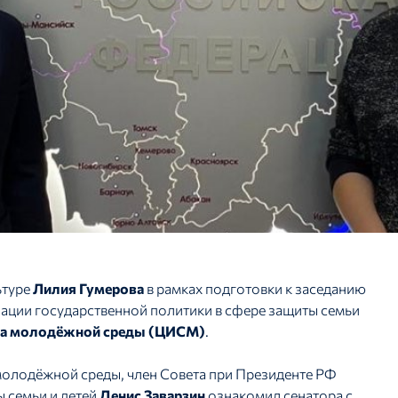
ьтуре
Лилия Гумерова
в рамках подготовки к заседанию
ации государственной политики в сфере защиты семьи
нга молодёжной среды (ЦИСМ)
.
молодёжной среды, член Совета при Президенте РФ
 семьи и детей
Денис Заварзин
ознакомил сенатора с