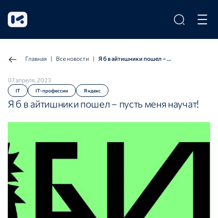
Главная
|
Все новости
|
Я б в айтишники пошел – пусть меня научат!
07 апреля, 2023
IT
IT-профессии
Яндекс
Я б в айтишники пошел – пусть меня научат!