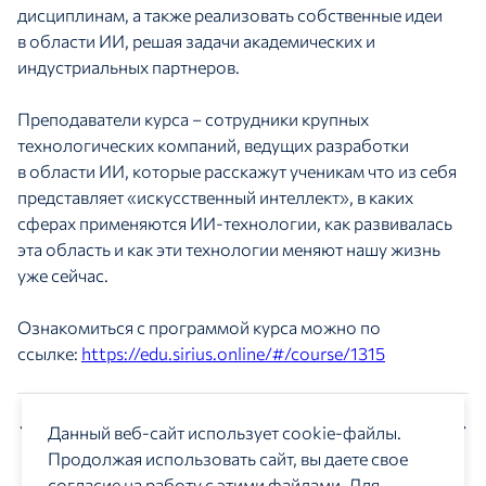
дисциплинам, а также реализовать собственные идеи
в области ИИ, решая задачи академических и
индустриальных партнеров.
Преподаватели курса – сотрудники крупных
технологических компаний, ведущих разработки
в области ИИ, которые расскажут ученикам что из себя
представляет «искусственный интеллект», в каких
сферах применяются ИИ-технологии, как развивалась
эта область и как эти технологии меняют нашу жизнь
уже сейчас.
Ознакомиться с программой курса можно по
ссылке:
https://edu.sirius.online/#/course/1315
Предыдущая новость
Следующая новость
Данный веб-сайт использует cookie-файлы.
Продолжая использовать сайт, вы даете свое
согласие на работу с этими файлами. Для