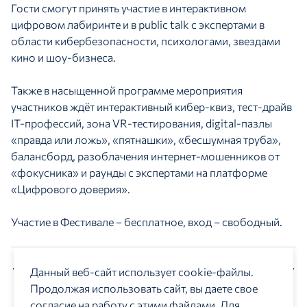
Гости смогут принять участие в интерактивном
цифровом лабиринте и в public talk с экспертами в
области кибербезопасности, психологами, звездами
кино и шоу-бизнеса.
Также в насыщенной программе мероприятия
участников ждёт интерактивный кибер-квиз, тест-драйв
IT-профессий, зона VR-тестирования, digital-пазлы
«правда или ложь», «пятнашки», «бесшумная труба»,
балансборд, разоблачения интернет-мошенников от
«фокусника» и раунды с экспертами на платформе
«Цифрового доверия».
Участие в Фестивале – бесплатное, вход – свободный.
Предыдущая новость
Следующая новость
Данный веб-сайт использует cookie-файлы.
Продолжая использовать сайт, вы даете свое
согласие на работу с этими файлами. Для