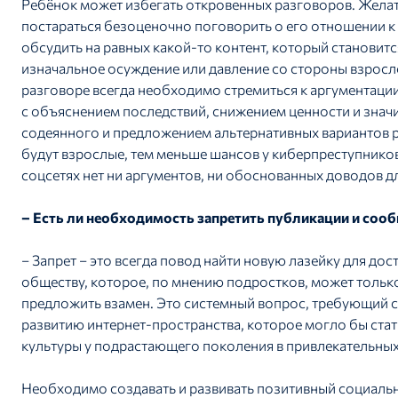
Ребёнок может избегать откровенных разговоров. Желат
постараться безоценочно поговорить о его отношении 
обсудить на равных какой-то контент, который становитс
изначальное осуждение или давление со стороны взросло
разговоре всегда необходимо стремиться к аргументации 
с объяснением последствий, снижением ценности и знач
содеянного и предложением альтернативных вариантов
будут взрослые, тем меньше шансов у киберпреступников
соцсетях нет ни аргументов, ни обоснованных доводов 
– Есть ли необходимость запретить публикации и соо
– Запрет – это всегда повод найти новую лазейку для до
обществу, которое, по мнению подростков, может тольк
предложить взамен. Это системный вопрос, требующий 
развитию интернет-пространства, которое могло бы ста
культуры у подрастающего поколения в привлекательных
Необходимо создавать и развивать позитивный социаль