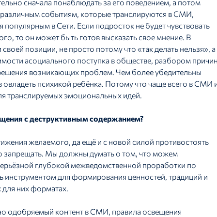
ельно сначала понаблюдать за его поведением, а потом
к различным событиям, которые транслируются в СМИ,
я популярным в Сети. Если подросток не будет чувствовать
го, то он может быть готов высказать свое мнение. В
своей позиции, не просто потому что «так делать нельзя», а
имости асоциального поступка в обществе, разбором причи
 решения возникающих проблем. Чем более убедительны
 овладеть психикой ребёнка. Потому что чаще всего в СМИ 
для транслируемых эмоциональных идей.
бщения с деструктивным содержанием?
стижения желаемого, да ещё и с новой силой противостоять
о запрещать. Мы должны думать о том, что можем
серьёзной глубокой межведомственной проработки по
ть инструментом для формирования ценностей, традиций и
 для них форматах.
но одобряемый контент в СМИ, правила освещения