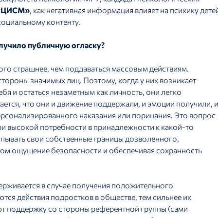
«ЦИСМ»
, как негативная информация влияет на психику дете
асоциальному контенту.
олучило публичную огласку?
ого страшнее, чем поддаваться массовым действиям.
стороны значимых лиц. Поэтому, когда у них возникает
я и остаться незаметным как личность, они легко
ется, что они и движение поддержали, и эмоции получили, 
 персонализированного наказания или порицания. Это вопрос
при высокой потребности в принадлежности к какой-то
упывать свои собственные границы дозволенного,
этом ощущение безопасности и обеспечивая сохранность
ерживается в случае получения положительного
тся действия подростков в обществе, тем сильнее их
ют поддержку со стороны референтной группы (сами