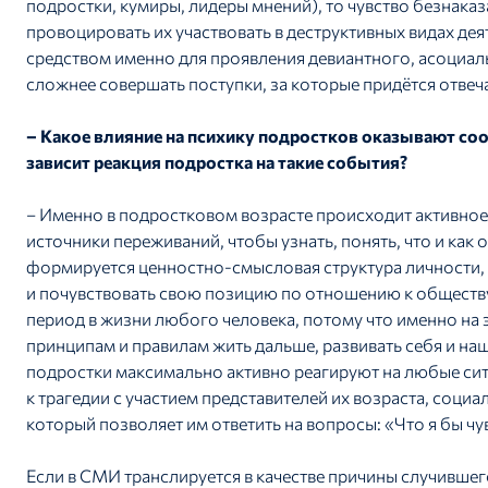
подростки, кумиры, лидеры мнений), то чувство безнака
провоцировать их участвовать в деструктивных видах дея
средством именно для проявления девиантного, асоциал
сложнее совершать поступки, за которые придётся отвеча
– Какое влияние на психику подростков оказывают соо
зависит реакция подростка на такие события?
– Именно в подростковом возрасте происходит активно
источники переживаний, чтобы узнать, понять, что и как 
формируется ценностно-смысловая структура личности, 
и почувствовать свою позицию по отношению к обществу,
период в жизни любого человека, потому что именно на 
принципам и правилам жить дальше, развивать себя и н
подростки максимально активно реагируют на любые сит
к трагедии с участием представителей их возраста, соци
который позволяет им ответить на вопросы: «Что я бы чув
Если в СМИ транслируется в качестве причины случившег