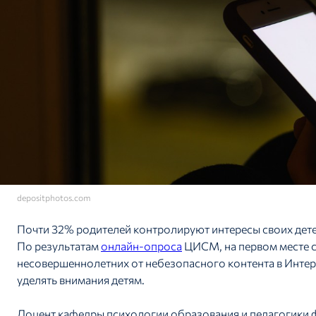
depositphotos.com
Почти 32% родителей контролируют интересы своих дете
По результатам
онлайн-опроса
ЦИСМ, на первом месте 
несовершеннолетних от небезопасного контента в Инте
уделять внимания детям.
Доцент кафедры психологии образования и педагогики 