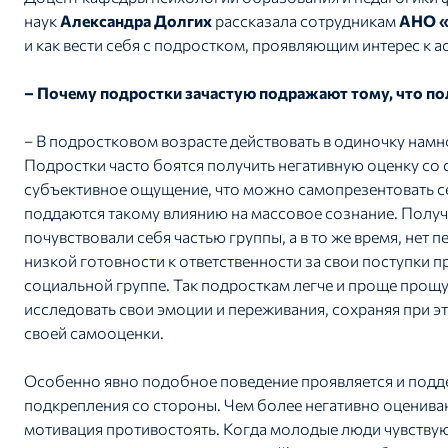
наук
Александра Долгих
рассказала сотрудникам
АНО 
и как вести себя с подростком, проявляющим интерес к 
– Почему подростки зачастую подражают тому, что п
– В подростковом возрасте действовать в одиночку намн
Подростки часто боятся получить негативную оценку со 
субъективное ощущение, что можно самопрезентовать себ
поддаются такому влиянию на массовое сознание. Получа
почувствовали себя частью группы, а в то же время, нет
низкой готовности к ответственности за свои поступки 
социальной группе. Так подросткам легче и проще прощ
исследовать свои эмоции и переживания, сохраняя при 
своей самооценки.
Особенно явно подобное поведение проявляется и подд
подкрепления со стороны. Чем более негативно оцениваю
мотивация противостоять. Когда молодые люди чувству