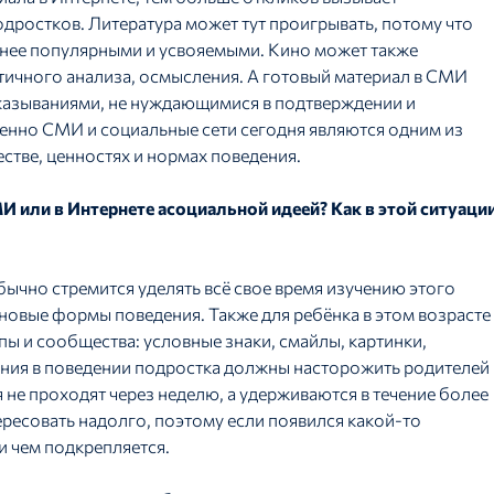
дростков. Литература может тут проигрывать, потому что
менее популярными и усвояемыми. Кино может также
тичного анализа, осмысления. А готовый материал в СМИ
казываниями, не нуждающимися в подтверждении и
енно СМИ и социальные сети сегодня являются одним из
тве, ценностях и нормах поведения.
И или в Интернете асоциальной идеей? Как в этой ситуаци
бычно стремится уделять всё свое время изучению этого
новые формы поведения. Также для ребёнка в этом возрасте
ы и сообщества: условные знаки, смайлы, картинки,
ения в поведении подростка должны насторожить родителей
 не проходят через неделю, а удерживаются в течение более
ресовать надолго, поэтому если появился какой-то
и чем подкрепляется.