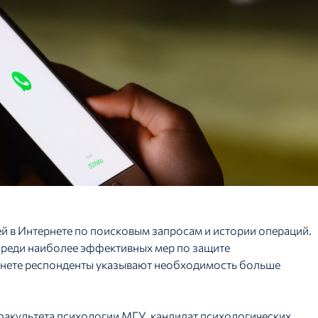
й в Интернете по поисковым запросам и истории операций.
среди наиболее эффективных мер по защите
рнете респонденты указывают необходимость больше
факультета психологии МГУ, кандидат психологических