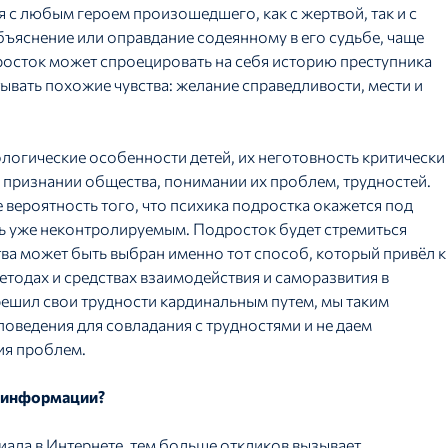
с любым героем произошедшего, как с жертвой, так и с
ъяснение или оправдание содеянному в его судьбе, чаще
росток может спроецировать на себя историю преступника
тывать похожие чувства: желание справедливости, мести и
огические особенности детей, их неготовность критически
признании общества, понимании их проблем, трудностей.
 вероятность того, что психика подростка окажется под
ь уже неконтролируемым. Подросток будет стремиться
ва может быть выбран именно тот способ, который привёл к
методах и средствах взаимодействия и саморазвития в
ешил свои трудности кардинальным путем, мы таким
ведения для совладания с трудностями и не даем
ия проблем.
а информации?
иала в Интернете, тем больше откликов вызывает