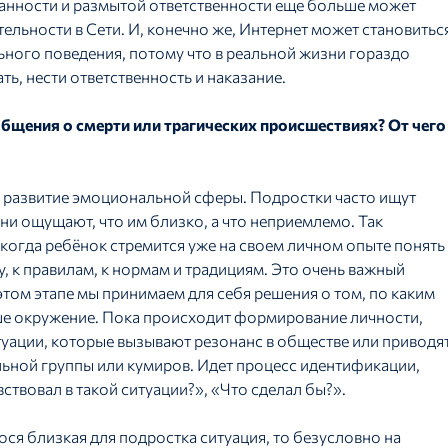
занности и размытой ответственности еще больше может
тельности в Сети. И, конечно же, Интернет может становитьс
ьного поведения, потому что в реальной жизни гораздо
ть, нести ответственность и наказание.
бщения о смерти или трагических происшествиях? От чего
е развитие эмоциональной сферы. Подростки часто ищут
они ощущают, что им близко, а что неприемлемо. Так
когда ребёнок стремится уже на своем личном опыте понять
 к правилам, к нормам и традициям. Это очень важный
этом этапе мы принимаем для себя решения о том, по каким
аше окружение. Пока происходит формирование личности,
уации, которые вызывают резонанс в обществе или приводя
альной группы или кумиров. Идет процесс идентификации,
ствовал в такой ситуации?», «Что сделал бы?».
ося близкая для подростка ситуация, то безусловно на