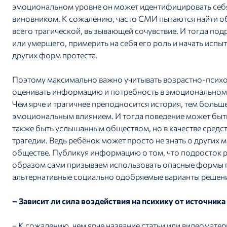
эмоциональном уровне он может идентифицировать себя 
виновником. К сожалению, часто СМИ пытаются найти об
всего трагической, вызывающей сочувствие. И тогда под
или умершего, примерить на себя его роль и начать испы
других форм протеста.
Поэтому максимально важно учитывать возрастно-психол
оценивать информацию и потребность в эмоциональном 
Чем ярче и трагичнее преподносится история, тем больше
эмоциональным влиянием. И тогда поведение может быт
также быть услышанным обществом, но в качестве средст
трагедии. Ведь ребёнок может просто не знать о других 
обществе. Публикуя информацию о том, что подросток р
образом сами призываем использовать опасные формы по
альтернативные социально одобряемые варианты решен
– Зависит ли сила воздействия на психику от источник
– К сожалению, чем ярче название статьи или видеоматер