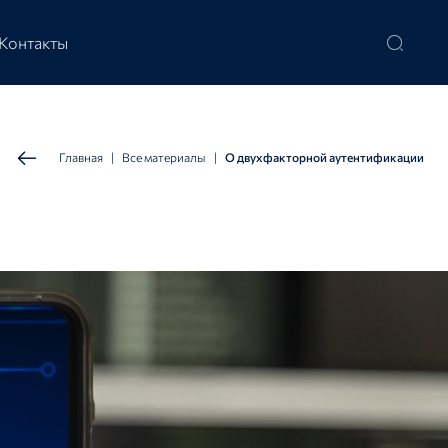
Контакты
Главная
|
Все материалы
|
О двухфакторной аутентификации