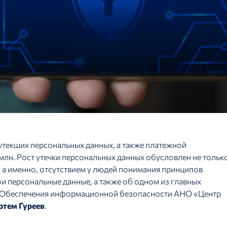
о утекших персональных данных, а также платежной
8 млн. Рост утечки персональных данных обусловлен не тольк
 а именно, отсутствием у людей понимания принципов
и персональные данные, а также об одном из главных
ла Обеспечения информационной безопасности АНО «Центр
ртем Гуреев
.