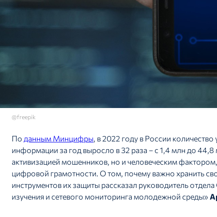
@freepik
По
данным Минцифры
, в 2022 году в России количеств
информации за год выросло в 32 раза – с 1,4 млн до 44,
активизацией мошенников, но и человеческим фактором,
цифровой грамотности. О том, почему важно хранить сво
инструментов их защиты рассказал руководитель отде
изучения и сетевого мониторинга молодежной среды»
А