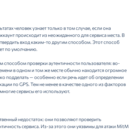
татах человек узнает только в том случае, если она
 аккаунт происходит из неожиданного для сервиса места. В
твердить вход каким-то другим способом. Этот способ
ет по умолчанию.
м способом проверки аутентичности пользователя: во-
емени в одном и том же месте обычно находится огромное
гко подделать — особенно если речь идет об определении
ации по GPS. Тем не менее в качестве одного из факторов
многие сервисы его используют.
венный недостаток: они позволяют проверить
нтичность сервиса. Из-за этого они уязвимы для атаки MitM