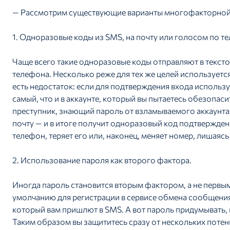
— Рассмотрим существующие варианты многофакторной 
1. Одноразовые коды из SMS, на почту или голосом по т
Чаще всего такие одноразовые коды отправляют в текст
телефона. Несколько реже для тех же целей используетс
есть недостаток: если для подтверждения входа используе
самый, что и в аккаунте, который вы пытаетесь обезопаси
преступник, знающий пароль от взламываемого аккаунта,
почту — и в итоге получит одноразовый код подтверждени
телефон, теряет его или, наконец, меняет номер, лишая
2. Использование пароля как второго фактора.
Иногда пароль становится вторым фактором, а не первым
умолчанию для регистрации в сервисе обмена сообщени
который вам пришлют в SMS. А вот пароль придумывать, к
Таким образом вы защититесь сразу от нескольких поте