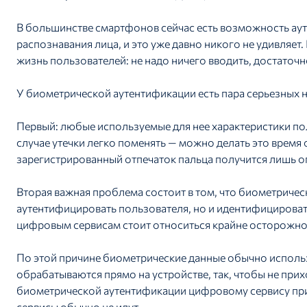
В большинстве смартфонов сейчас есть возможность аут
распознавания лица, и это уже давно никого не удивляе
жизнь пользователей: не надо ничего вводить, достаточн
У биометрической аутентификации есть пара серьезных н
Первый: любые используемые для нее характеристики по
случае утечки легко поменять — можно делать это время 
зарегистрированный отпечаток пальца получится лишь о
Вторая важная проблема состоит в том, что биометричес
аутентифицировать пользователя, но и идентифицировать 
цифровым сервисам стоит относиться крайне осторожно
По этой причине биометрические данные обычно использ
обрабатываются прямо на устройстве, так, чтобы не при
биометрической аутентификации цифровому сервису при
сервисы обычно не идут.