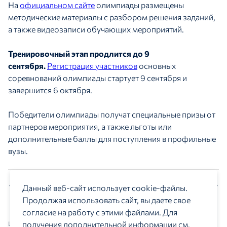
На
официальном сайте
олимпиады размещены
методические материалы с разбором решения заданий,
а также видеозаписи обучающих мероприятий.
Тренировочный этап продлится до 9
сентября.
Регистрация участников
основных
соревнований олимпиады стартует 9 сентября и
завершится 6 октября.
Победители олимпиады получат специальные призы от
партнеров мероприятия, а также льготы или
дополнительные баллы для поступления в профильные
вузы.
Предыдущая новость
Следующая новость
Данный веб-сайт использует cookie-файлы.
Продолжая использовать сайт, вы даете свое
согласие на работу с этими файлами. Для
получения дополнительной информации см.
Центр изучения и сетевого мониторинга молодежной