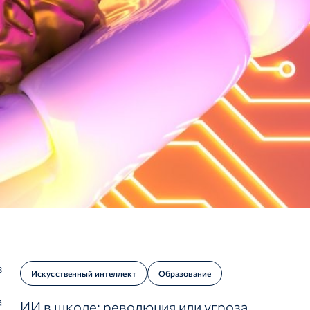
в
Искусственный интеллект
Образование
а
ИИ в школе: революция или угроза