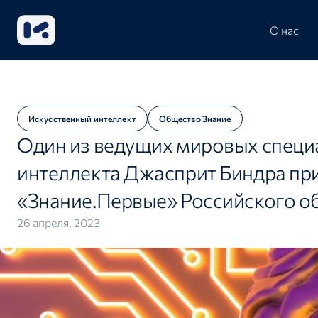
О нас
Искусственный интеллект
Общество Знание
Один из ведущих мировых специа
интеллекта Джасприт Биндра пр
«Знание.Первые» Российского о
26 апреля, 2023