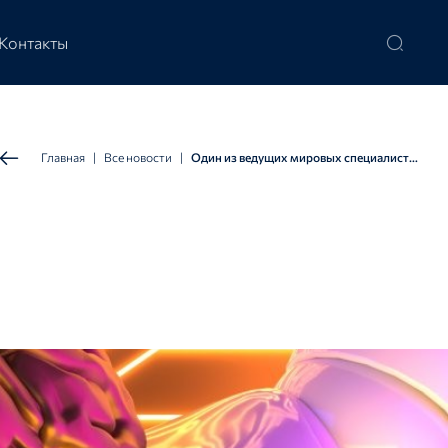
Контакты
Главная
|
Все новости
|
Один из ведущих мировых специалистов в области искусственного интеллекта Джасприт Биндра принял участие в марафоне «Знание.Первые» Российского общества «Знание»