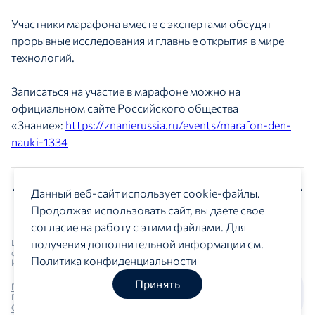
Участники марафона вместе с экспертами обсудят
прорывные исследования и главные открытия в мире
технологий.
Записаться на участие в марафоне можно на
официальном сайте Российского общества
«Знание»:
https://znanierussia.ru/events/marafon-den-
nauki-1334
Предыдущая новость
Следующая новость
Данный веб-сайт использует cookie-файлы.
Продолжая использовать сайт, вы даете свое
согласие на работу с этими файлами. Для
получения дополнительной информации см.
Центр изучения и сетевого мониторинга молодежной
среды © 2018 - 2026
Политика конфиденциальности
ИНН: 9709037529
Принять
Пользовательское соглашение
Политика конфиденциальности
Карта сайта
Сведения об ИТ-деятельности