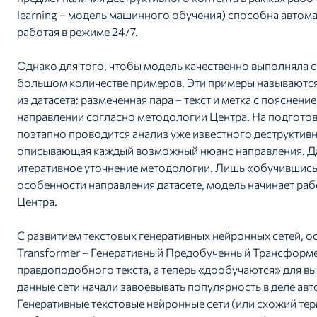
learning – модель машинного обучения) способна автом
работая в режиме 24/7.
Однако для того, чтобы модель качественно выполняла с
большом количестве примеров. Эти примеры называют
из датасета: размеченная пара – текст и метка с пояснен
направлении согласно методологии Центра. На подготов
поэтапно проводится анализ уже известного деструктив
описывающая каждый возможный нюанс направления. Дал
итеративное уточнение методологии. Лишь «обучившись
особенности направления датасете, модель начинает рабо
Центра.
С развитием текстовых генеративных нейронных сетей, о
Transformer – Генеративный Предобученный Трансформер
правдоподобного текста, а теперь «дообучаются» для вы
данные сети начали завоевывать популярность в деле ав
Генеративные текстовые нейронные сети (или схожий те