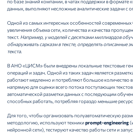
по базе знаний компании, в чатах поддержки в формате 
данных, выполняют несложные аналитические задачи с о
Одной из самых интересных особенностей современных б
увеличения объема сети, количества и качества пропуще
текст.
Например, у моделей с десятками миллиардов об
обнаруживать сарказм в тексте, определять описанные э
текста.
В АНО «ЦИСМ» были внедрены локальные текстовые гене
операций и задач. Одной из таких задач является размет
работают медленно и потребляют большое количество в
напрямую для оценки всего потока поступающих текстов
автоматической разметки данных с последующим обуче
способных работать, потребляя гораздо меньшие ресурс
Для того, чтобы организовать полуавтоматическую разм
методологию, используют техники
prompt-engineering
(
нейронной сети), тестируют качество работы сети и запу