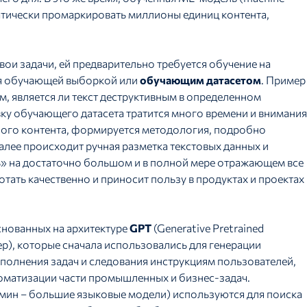
атически промаркировать миллионы единиц контента,
вои задачи, ей предварительно требуется обучение на
ся обучающей выборкой или
обучающим датасетом
. Пример
ием, является ли текст деструктивным в определенном
ку обучающего датасета тратится много времени и внимания
ного контента, формируется методология, подробно
ее происходит ручная разметка текстовых данных и
» на достаточно большом и в полной мере отражающем все
тать качественно и приносит пользу в продуктах и проектах
снованных на архитектуре
GPT
(Generative Pretrained
), которые сначала использовались для генерации
полнения задач и следования инструкциям пользователей,
томатизации части промышленных и бизнес-задач.
рмин – большие языковые модели) используются для поиска