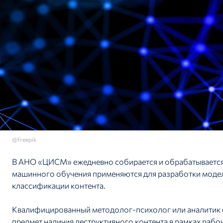
@freepik
В АНО «ЦИСМ» ежедневно собирается и обрабатывается 
машинного обучения применяются для разработки модел
классификации контента.
Квалифицированный методолог-психолог или аналитик ф
предмет наличия деструктивного контента в рамках рабоч