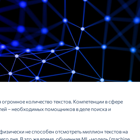
огромное количество текстов. Компетенции в сфере
ей – необходимых помощников в деле поиска и
изически не способен отсмотреть миллион текстов на
его дня. В это же время, обученная ML-модель (machine