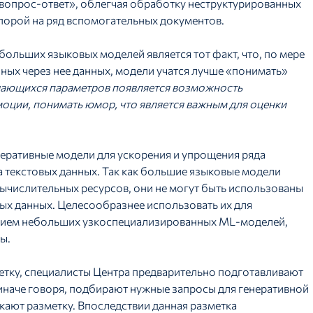
«вопрос-ответ», облегчая обработку неструктурированных
порой на ряд вспомогательных документов.
ольших языковых моделей является тот факт, что, по мере
нных через нее данных, модели учатся лучше «понимать»
учающихся параметров появляется возможность
моции, понимать юмор, что является важным для оценки
ративные модели для ускорения и упрощения ряда
ка текстовых данных. Так как большие языковые модели
ычислительных ресурсов, они не могут быть использованы
ых данных. Целесообразнее использовать их для
нием небольших узкоспециализированных ML-моделей,
ы.
етку, специалисты Центра предварительно подготавливают
иначе говоря, подбирают нужные запросы для генеративной
скают разметку. Впоследствии данная разметка